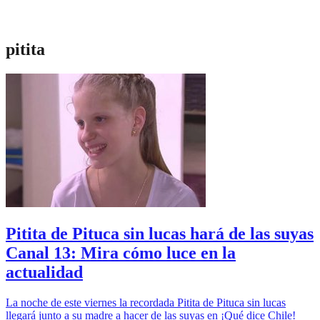
pitita
Pitita de Pituca sin lucas hará de las suyas
Canal 13: Mira cómo luce en la
actualidad
La noche de este viernes la recordada Pitita de Pituca sin lucas
llegará junto a su madre a hacer de las suyas en ¡Qué dice Chile!