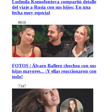
Ludmila Ksenofontova compartió detalle
del viaje a Rusia con sus hijos: En una
fecha muy especial
8616
FOTOS | Álvaro Ballero chochea con sus
hijas mayores... ¡Y ellas reaccionaron con
todo!
7347