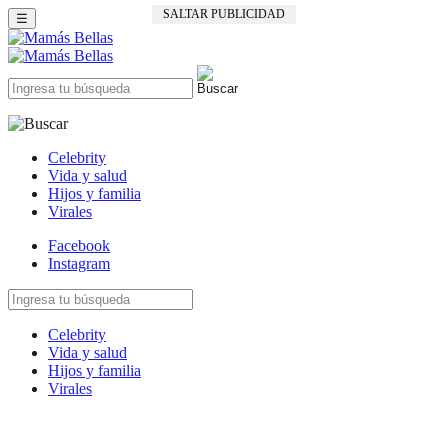
SALTAR PUBLICIDAD
☰
Celebrity
Vida y salud
Hijos y familia
Virales
Facebook
Instagram
Celebrity
Vida y salud
Hijos y familia
Virales