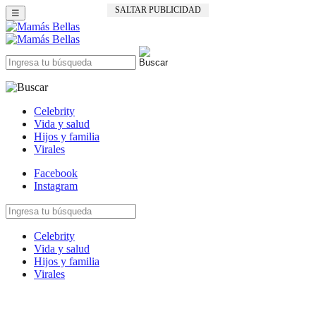
SALTAR PUBLICIDAD
☰
Celebrity
Vida y salud
Hijos y familia
Virales
Facebook
Instagram
Celebrity
Vida y salud
Hijos y familia
Virales