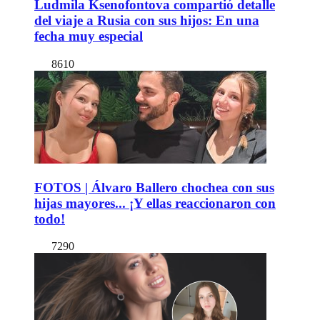
Ludmila Ksenofontova compartió detalle
del viaje a Rusia con sus hijos: En una
fecha muy especial
8610
FOTOS | Álvaro Ballero chochea con sus
hijas mayores... ¡Y ellas reaccionaron con
todo!
7290