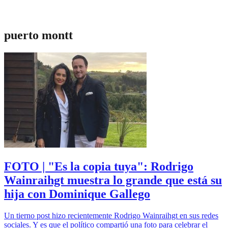
puerto montt
FOTO | "Es la copia tuya": Rodrigo
Wainraihgt muestra lo grande que está su
hija con Dominique Gallego
Un tierno post hizo recientemente Rodrigo Wainraihgt en sus redes
sociales. Y es que el político compartió una foto para celebrar el