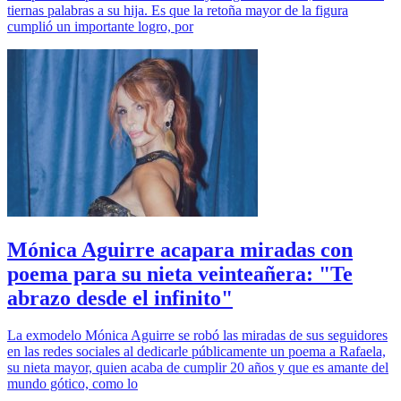
tiernas palabras a su hija. Es que la retoña mayor de la figura
cumplió un importante logro, por
Mónica Aguirre acapara miradas con
poema para su nieta veinteañera: "Te
abrazo desde el infinito"
La exmodelo Mónica Aguirre se robó las miradas de sus seguidores
en las redes sociales al dedicarle públicamente un poema a Rafaela,
su nieta mayor, quien acaba de cumplir 20 años y que es amante del
mundo gótico, como lo