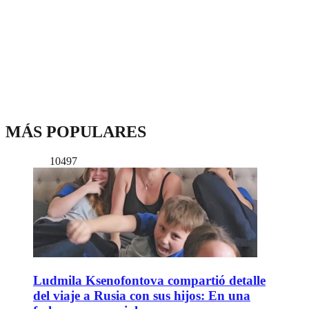
MÁS POPULARES
10497
Ludmila Ksenofontova compartió detalle
del viaje a Rusia con sus hijos: En una