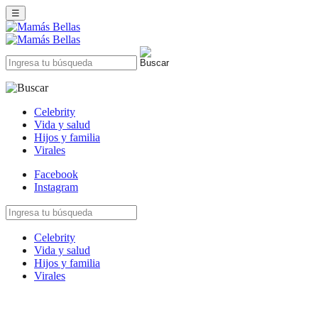
☰
Celebrity
Vida y salud
Hijos y familia
Virales
Facebook
Instagram
Celebrity
Vida y salud
Hijos y familia
Virales