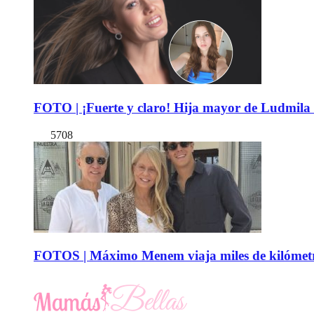
FOTO | ¡Fuerte y claro! Hija mayor de Ludmila 
5708
FOTOS | Máximo Menem viaja miles de kilómetro