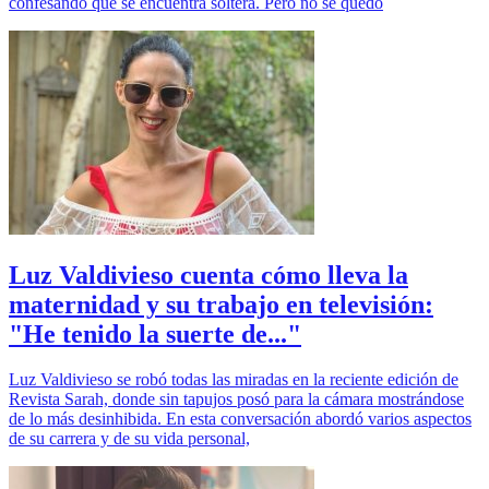
confesando que se encuentra soltera. Pero no se quedó
Luz Valdivieso cuenta cómo lleva la
maternidad y su trabajo en televisión:
"He tenido la suerte de..."
Luz Valdivieso se robó todas las miradas en la reciente edición de
Revista Sarah, donde sin tapujos posó para la cámara mostrándose
de lo más desinhibida. En esta conversación abordó varios aspectos
de su carrera y de su vida personal,