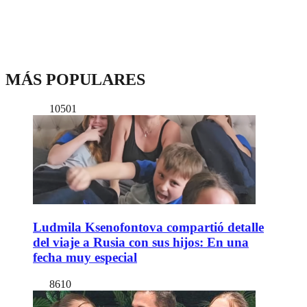
MÁS POPULARES
10501
Ludmila Ksenofontova compartió detalle
del viaje a Rusia con sus hijos: En una
fecha muy especial
8610