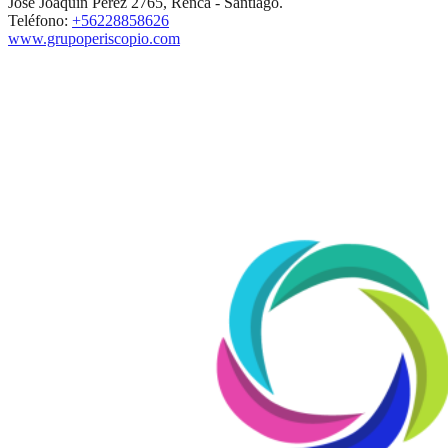
José Joaquín Pérez 2765, Renca - Santiago.
Teléfono:
+56228858626
www.grupoperiscopio.com