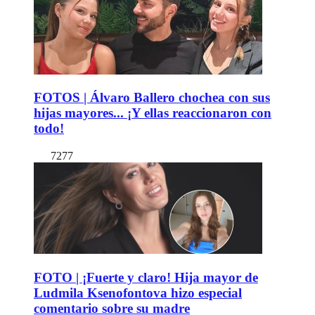
FOTOS | Álvaro Ballero chochea con sus
hijas mayores... ¡Y ellas reaccionaron con
todo!
7277
FOTO | ¡Fuerte y claro! Hija mayor de
Ludmila Ksenofontova hizo especial
comentario sobre su madre