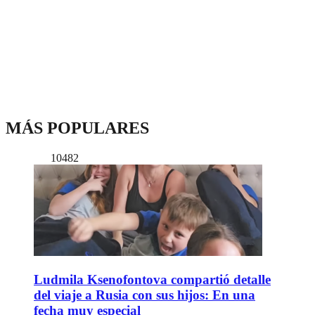
MÁS POPULARES
10482
Ludmila Ksenofontova compartió detalle
del viaje a Rusia con sus hijos: En una
fecha muy especial