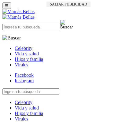
SALTAR PUBLICIDAD
☰
Celebrity
Vida y salud
Hijos y familia
Virales
Facebook
Instagram
Celebrity
Vida y salud
Hijos y familia
Virales