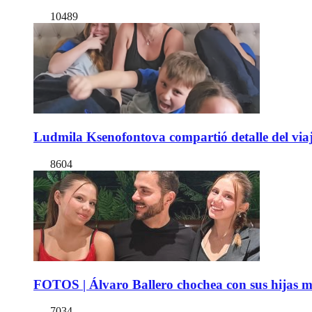
10489
Ludmila Ksenofontova compartió detalle del viaj
8604
FOTOS | Álvaro Ballero chochea con sus hijas ma
7034