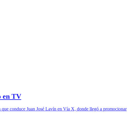
o en TV
n que conduce Juan José Lavín en Vía X, donde llegó a promocionar