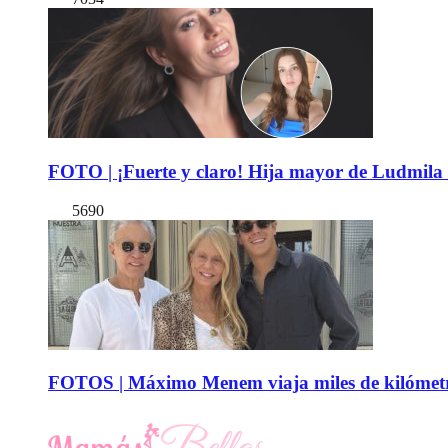
FOTO | ¡Fuerte y claro! Hija mayor de Ludmila 
5690
FOTOS | Máximo Menem viaja miles de kilómetro