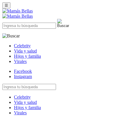
☰
Celebrity
Vida y salud
Hijos y familia
Virales
Facebook
Instagram
Celebrity
Vida y salud
Hijos y familia
Virales