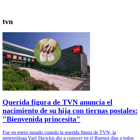
tvn
Querida figura de TVN anuncia el
nacimiento de su hija con tiernas postales:
"Bienvenida princesita"
Fue en enero pasado cuando la querida figura de TVN, la
meteoróloga Yael Skewkis dio a conocer en el Buenos días a todos