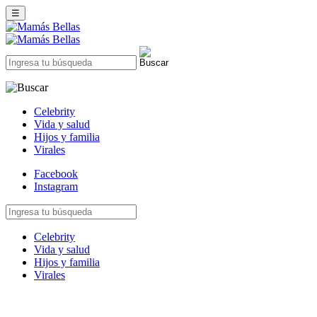
☰
Celebrity
Vida y salud
Hijos y familia
Virales
Facebook
Instagram
Celebrity
Vida y salud
Hijos y familia
Virales