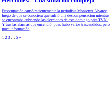
elecciones: "Una situación compleja"
Preocupación causó recientemente la periodista Monserrat Álvarez,
luego de que se conociera que sufrió una descompensación mientras
se encontraba cubriendo las elecciones de este domingo para TVN.
Y tras las alarmas que encendió, pues hubo varios trascendidos, pero
poca información
1
2
3
…
5
»