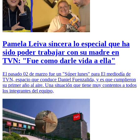
Pamela Leiva sincera lo especial que ha
sido poder trabajar con su madre en
TVN: "Fue como darle vida a ella"
El pasado 02 de marzo fue un "Súper lunes" para El mediodía de
TVN, espacio que conduce Daniel Fuenzalida, y es que cumplieron
su primer año al aire. Una situación que tiene muy contentos a todos
los integrantes del equipo,