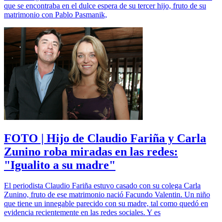
que se encontraba en el dulce espera de su tercer hijo, fruto de su
matrimonio con Pablo Pasmanik,
FOTO | Hijo de Claudio Fariña y Carla
Zunino roba miradas en las redes:
"Igualito a su madre"
El periodista Claudio Fariña estuvo casado con su colega Carla
Zunino, fruto de ese matrimonio nació Facundo Valentin. Un niño
que tiene un innegable parecido con su madre, tal como quedó en
evidencia recientemente en las redes sociales. Y es