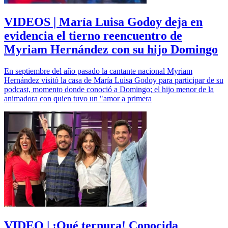
VIDEOS | María Luisa Godoy deja en
evidencia el tierno reencuentro de
Myriam Hernández con su hijo Domingo
En septiembre del año pasado la cantante nacional Myriam
Hernández visitó la casa de María Luisa Godoy para participar de su
podcast, momento donde conoció a Domingo; el hijo menor de la
animadora con quien tuvo un "amor a primera
VIDEO | ¡Qué ternura! Conocida