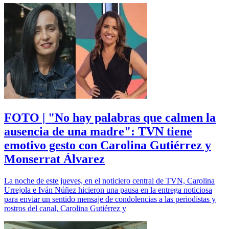
FOTO | "No hay palabras que calmen la
ausencia de una madre": TVN tiene
emotivo gesto con Carolina Gutiérrez y
Monserrat Álvarez
La noche de este jueves, en el noticiero central de TVN, Carolina
Urrejola e Iván Núñez hicieron una pausa en la entrega noticiosa
para enviar un sentido mensaje de condolencias a las periodistas y
rostros del canal, Carolina Gutiérrez y