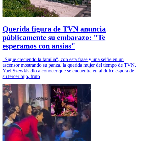
Querida figura de TVN anuncia
públicamente su embarazo: "Te
esperamos con ansias"
"Sigue creciendo la familia", con esta frase y una selfie en un
ascensor mostrando su panza, la querida mujer del tiempo de TVN,
Yael Szewkis dio a conocer que se encuentra en al dulce espera de
su tercer hijo, fruto