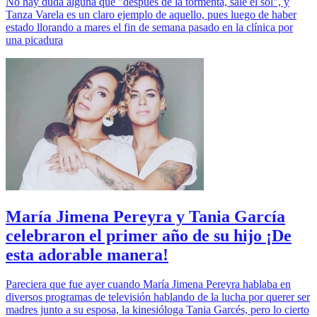
No hay duda alguna que "después de la tormenta, sale el sol", y
Tanza Varela es un claro ejemplo de aquello, pues luego de haber
estado llorando a mares el fin de semana pasado en la clínica por
una picadura
María Jimena Pereyra y Tania García
celebraron el primer año de su hijo ¡De
esta adorable manera!
Pareciera que fue ayer cuando María Jimena Pereyra hablaba en
diversos programas de televisión hablando de la lucha por querer ser
madres junto a su esposa, la kinesióloga Tania Garcés, pero lo cierto