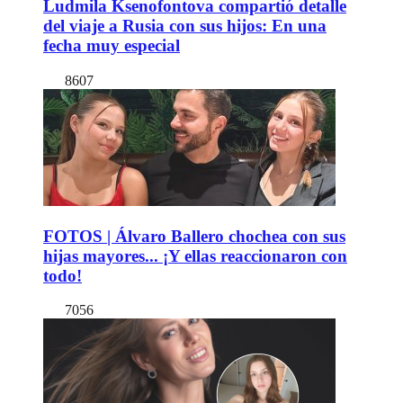
Ludmila Ksenofontova compartió detalle
del viaje a Rusia con sus hijos: En una
fecha muy especial
8607
FOTOS | Álvaro Ballero chochea con sus
hijas mayores... ¡Y ellas reaccionaron con
todo!
7056