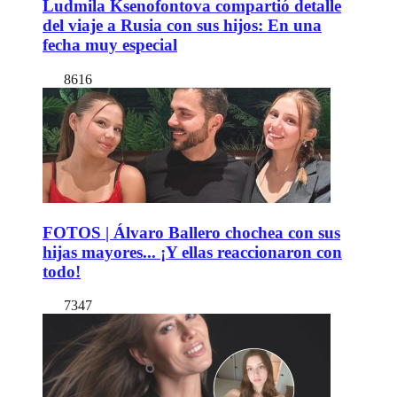
Ludmila Ksenofontova compartió detalle
del viaje a Rusia con sus hijos: En una
fecha muy especial
8616
FOTOS | Álvaro Ballero chochea con sus
hijas mayores... ¡Y ellas reaccionaron con
todo!
7347