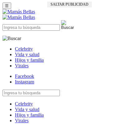
SALTAR PUBLICIDAD
☰
Celebrity
Vida y salud
Hijos y familia
Virales
Facebook
Instagram
Celebrity
Vida y salud
Hijos y familia
Virales