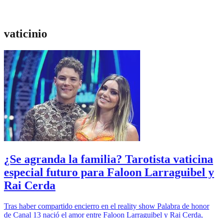
vaticinio
¿Se agranda la familia? Tarotista vaticina
especial futuro para Faloon Larraguibel y
Rai Cerda
Tras haber compartido encierro en el reality show Palabra de honor
de Canal 13 nació el amor entre Faloon Larraguibel y Rai Cerda,