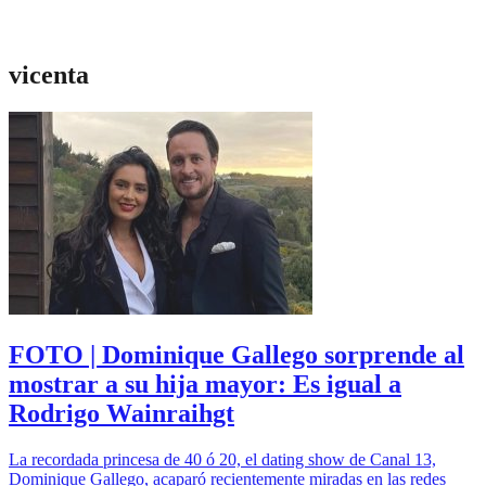
vicenta
FOTO | Dominique Gallego sorprende al
mostrar a su hija mayor: Es igual a
Rodrigo Wainraihgt
La recordada princesa de 40 ó 20, el dating show de Canal 13,
Dominique Gallego, acaparó recientemente miradas en las redes