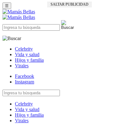
SALTAR PUBLICIDAD
☰
Celebrity
Vida y salud
Hijos y familia
Virales
Facebook
Instagram
Celebrity
Vida y salud
Hijos y familia
Virales