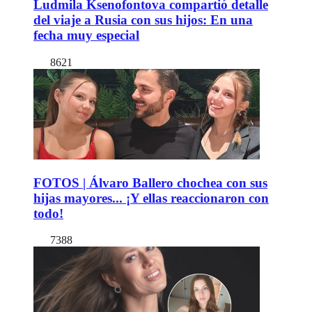
Ludmila Ksenofontova compartió detalle
del viaje a Rusia con sus hijos: En una
fecha muy especial
8621
FOTOS | Álvaro Ballero chochea con sus
hijas mayores... ¡Y ellas reaccionaron con
todo!
7388