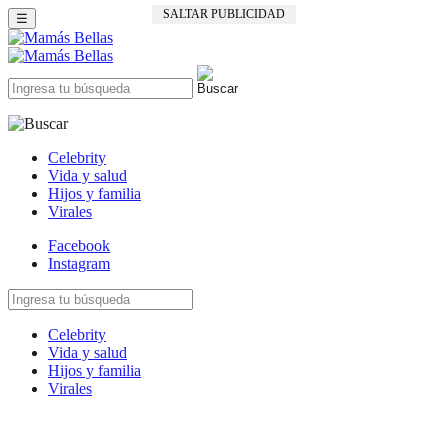
SALTAR PUBLICIDAD
☰
Celebrity
Vida y salud
Hijos y familia
Virales
Facebook
Instagram
Celebrity
Vida y salud
Hijos y familia
Virales