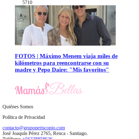
5710
FOTOS | Máximo Menem viaja miles de
kilómetros para reencontrarse con su
madre y Pepo Daire: "Mis favoritos"
Quiénes Somos
Política de Privacidad
contacto@grupoperiscopio.com
José Joaquín Pérez 2765, Renca - Santiago.
Teléfono:
+56228858626