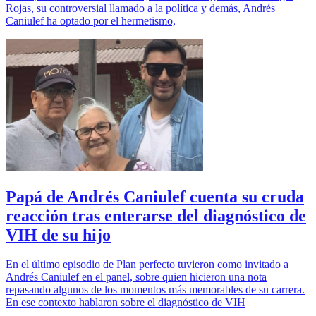
Rojas, su controversial llamado a la política y demás, Andrés
Caniulef ha optado por el hermetismo,
Papá de Andrés Caniulef cuenta su cruda
reacción tras enterarse del diagnóstico de
VIH de su hijo
En el último episodio de Plan perfecto tuvieron como invitado a
Andrés Caniulef en el panel, sobre quien hicieron una nota
repasando algunos de los momentos más memorables de su carrera.
En ese contexto hablaron sobre el diagnóstico de VIH