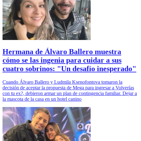
Hermana de Álvaro Ballero muestra
cómo se las ingenia para cuidar a sus
cuatro sobrinos: "Un desafío inesperado"
Cuando Álvaro Ballero y Ludmila Ksenofontova tomaron la
decisión de aceptar la propuesta de Mega para ingresar a Volverías
con tu ex?, debieron armar un plan de contingencia familiar. Dejar a
la mascota de la casa en un hotel canino