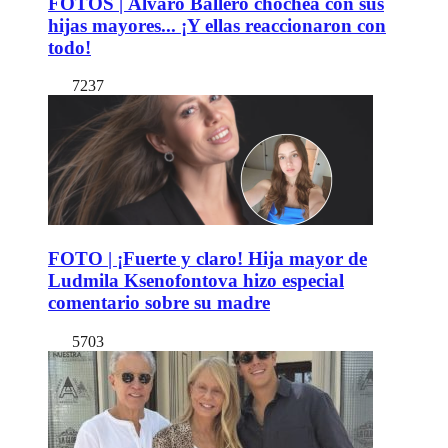
FOTOS | Álvaro Ballero chochea con sus
hijas mayores... ¡Y ellas reaccionaron con
todo!
7237
FOTO | ¡Fuerte y claro! Hija mayor de
Ludmila Ksenofontova hizo especial
comentario sobre su madre
5703