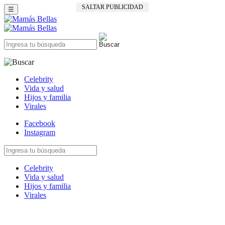
SALTAR PUBLICIDAD
☰
Celebrity
Vida y salud
Hijos y familia
Virales
Facebook
Instagram
Celebrity
Vida y salud
Hijos y familia
Virales