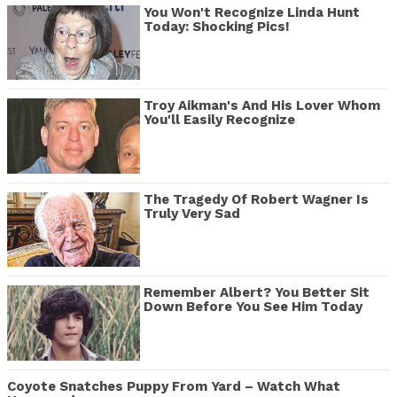
You Won't Recognize Linda Hunt
Today: Shocking Pics!
Troy Aikman's And His Lover Whom
You'll Easily Recognize
The Tragedy Of Robert Wagner Is
Truly Very Sad
Remember Albert? You Better Sit
Down Before You See Him Today
Coyote Snatches Puppy From Yard – Watch What