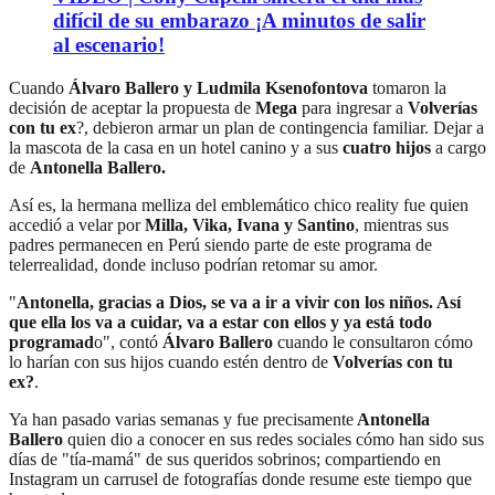
difícil de su embarazo ¡A minutos de salir
al escenario!
Cuando
Álvaro Ballero y Ludmila Ksenofontova
tomaron la
decisión de aceptar la propuesta de
Mega
para ingresar a
Volverías
con tu ex
?, debieron armar un plan de contingencia familiar. Dejar a
la mascota de la casa en un hotel canino y a sus
cuatro hijos
a cargo
de
Antonella Ballero.
Así es, la hermana melliza del emblemático chico reality fue quien
accedió a velar por
Milla, Vika, Ivana y Santino
, mientras sus
padres permanecen en Perú siendo parte de este programa de
telerrealidad, donde incluso podrían retomar su amor.
"
Antonella, gracias a Dios, se va a ir a vivir con los niños. Así
que ella los va a cuidar, va a estar con ellos y ya está todo
programad
o", contó
Álvaro Ballero
cuando le consultaron cómo
lo harían con sus hijos cuando estén dentro de
Volverías con tu
ex?
.
Ya han pasado varias semanas y fue precisamente
Antonella
Ballero
quien dio a conocer en sus redes sociales cómo han sido sus
días de "tía-mamá" de sus queridos sobrinos; compartiendo en
Instagram un carrusel de fotografías donde resume este tiempo que