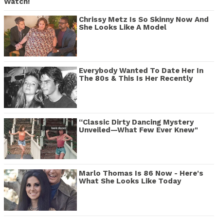
Watch!
Chrissy Metz Is So Skinny Now And
She Looks Like A Model
Everybody Wanted To Date Her In
The 80s & This Is Her Recently
“Classic Dirty Dancing Mystery
Unveiled—What Few Ever Knew"
Marlo Thomas Is 86 Now - Here's
What She Looks Like Today