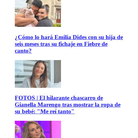
¿Cómo lo hará Emilia Dides con su hija de
seis meses tras su fichaje en Fiebre de
canto?
FOTOS | El hilarante chascarro de
Gianella Marengo tras mostrar la ropa de
su bebé: "Me reí tanto"