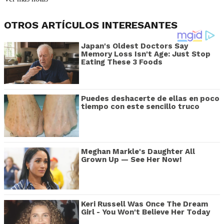
OTROS ARTÍCULOS INTERESANTES
Japan's Oldest Doctors Say
Memory Loss Isn't Age: Just Stop
Eating These 3 Foods
Puedes deshacerte de ellas en poco
tiempo con este sencillo truco
Meghan Markle's Daughter All
Grown Up — See Her Now!
Keri Russell Was Once The Dream
Girl - You Won't Believe Her Today