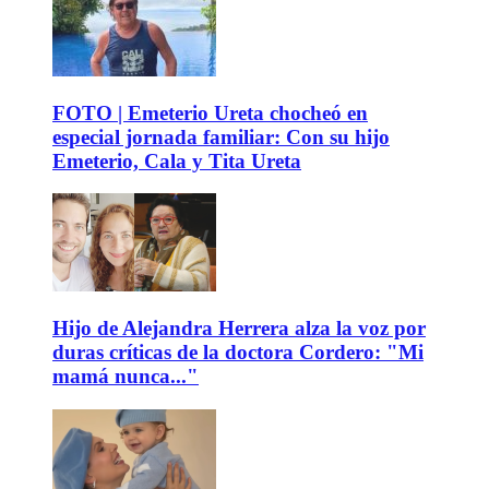
FOTO | Emeterio Ureta chocheó en
especial jornada familiar: Con su hijo
Emeterio, Cala y Tita Ureta
Hijo de Alejandra Herrera alza la voz por
duras críticas de la doctora Cordero: "Mi
mamá nunca..."