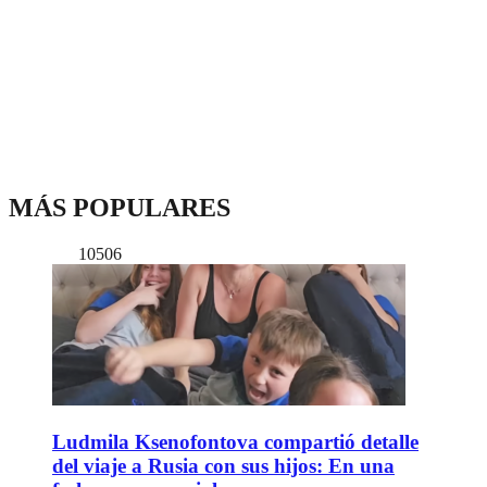
MÁS POPULARES
10506
Ludmila Ksenofontova compartió detalle
del viaje a Rusia con sus hijos: En una