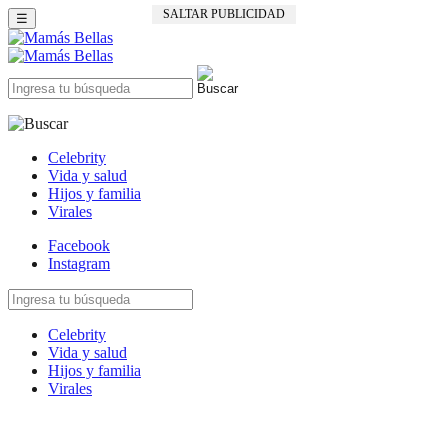
SALTAR PUBLICIDAD
☰
Celebrity
Vida y salud
Hijos y familia
Virales
Facebook
Instagram
Celebrity
Vida y salud
Hijos y familia
Virales