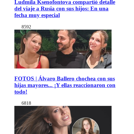
Ludmila Ksenofontova compartió detalle
del viaje a Rusia con sus hijos: En una
fecha muy especial
8592
FOTOS | Álvaro Ballero chochea con sus
hijas mayores... ¡Y ellas reaccionaron con
todo!
6818