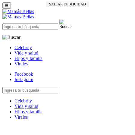
SALTAR PUBLICIDAD
☰
Celebrity
Vida y salud
Hijos y familia
Virales
Facebook
Instagram
Celebrity
Vida y salud
Hijos y familia
Virales