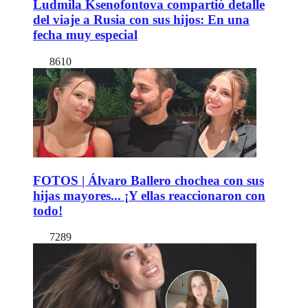
Ludmila Ksenofontova compartió detalle
del viaje a Rusia con sus hijos: En una
fecha muy especial
8610
FOTOS | Álvaro Ballero chochea con sus
hijas mayores... ¡Y ellas reaccionaron con
todo!
7289