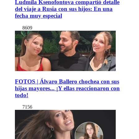
Ludmila Ksenofontova compartió detalle
del viaje a Rusia con sus hijos: En una
fecha muy especial
8609
FOTOS | Álvaro Ballero chochea con sus
hijas mayores... ¡Y ellas reaccionaron con
todo!
7156