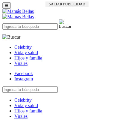
SALTAR PUBLICIDAD
☰
Celebrity
Vida y salud
Hijos y familia
Virales
Facebook
Instagram
Celebrity
Vida y salud
Hijos y familia
Virales