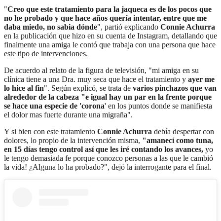
"
Creo que este tratamiento para la jaqueca es de los pocos que
no he probado y que hace años quería intentar, entre que me
daba miedo, no sabia dónde
", partió explicando
Connie Achurra
en la publicación que hizo en su cuenta de Instagram, detallando que
finalmente una amiga le contó que trabaja con una persona que hace
este tipo de intervenciones.
De acuerdo al relato de la figura de televisión, "mi amiga en su
clínica tiene a una Dra. muy seca que hace el tratamiento y
ayer me
lo hice al fin
". Según explicó, se trata de
varios pinchazos que van
alrededor de la cabeza "e igual hay un par en la frente porque
se hace una especie de 'corona
' en los puntos donde se manifiesta
el dolor mas fuerte durante una migraña".
Y si bien con este tratamiento
Connie Achurra
debía despertar con
dolores, lo propio de la intervención misma,
"amanecí como tuna,
en 15 días tengo control así que les iré contando los avances,
yo
le tengo demasiada fe porque conozco personas a las que le cambió
la vida! ¿Alguna lo ha probado?", dejó la interrogante para el final.