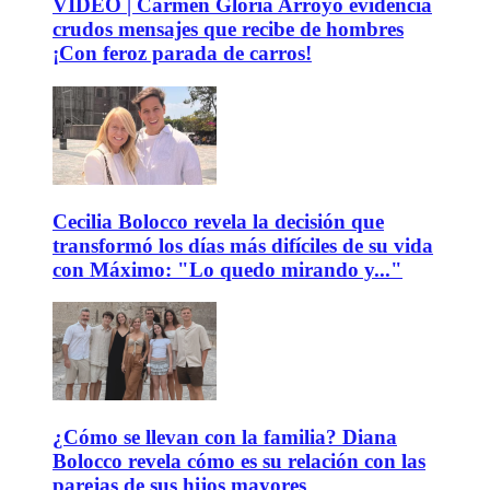
VIDEO | Carmen Gloria Arroyo evidencia
crudos mensajes que recibe de hombres
¡Con feroz parada de carros!
Cecilia Bolocco revela la decisión que
transformó los días más difíciles de su vida
con Máximo: "Lo quedo mirando y..."
¿Cómo se llevan con la familia? Diana
Bolocco revela cómo es su relación con las
parejas de sus hijos mayores