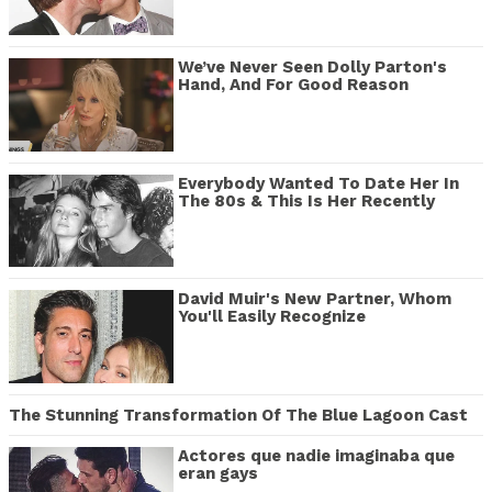
We’ve Never Seen Dolly Parton's
Hand, And For Good Reason
Everybody Wanted To Date Her In
The 80s & This Is Her Recently
David Muir's New Partner, Whom
You'll Easily Recognize
The Stunning Transformation Of The Blue Lagoon Cast
Actores que nadie imaginaba que
eran gays