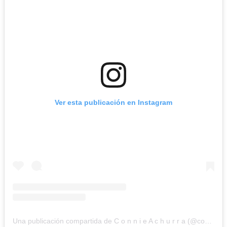
Ver esta publicación en Instagram
Una publicación compartida de C o n n i e A c h u r r a (@connieachurra)