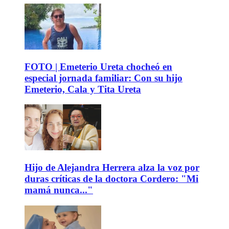
FOTO | Emeterio Ureta chocheó en
especial jornada familiar: Con su hijo
Emeterio, Cala y Tita Ureta
Hijo de Alejandra Herrera alza la voz por
duras críticas de la doctora Cordero: "Mi
mamá nunca..."