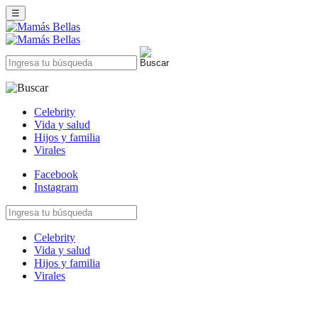
☰
Celebrity
Vida y salud
Hijos y familia
Virales
Facebook
Instagram
Celebrity
Vida y salud
Hijos y familia
Virales