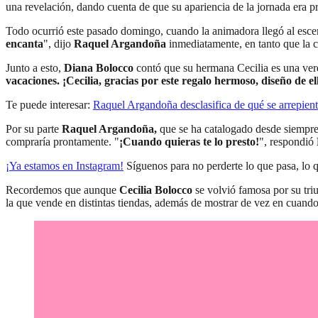
una revelación, dando cuenta de que su apariencia de la jornada era 
Todo ocurrió este pasado domingo, cuando la animadora llegó al escenar
encanta
", dijo
Raquel Argandoña
inmediatamente, en tanto que la c
Junto a esto,
Diana Bolocco
contó que su hermana Cecilia es una verda
vacaciones. ¡Cecilia, gracias por este regalo hermoso, diseño de el
Te puede interesar:
Raquel Argandoña desclasifica de qué se arrepiente
Por su parte
Raquel Argandoña,
que se ha catalogado desde siempre
compraría prontamente. "
¡Cuando quieras te lo presto!
", respondió
¡Ya estamos en
Instagram
!
Síguenos para no perderte lo que pasa, lo 
Recordemos que aunque
Cecilia Bolocco
se volvió famosa por su tr
la que vende en distintas tiendas, además de mostrar de vez en cuando 