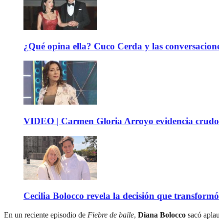
¿Qué opina ella? Cuco Cerda y las conversacione
VIDEO | Carmen Gloria Arroyo evidencia crudos
Cecilia Bolocco revela la decisión que transform
En un reciente episodio de
Fiebre de baile
,
Diana Bolocco
sacó aplau