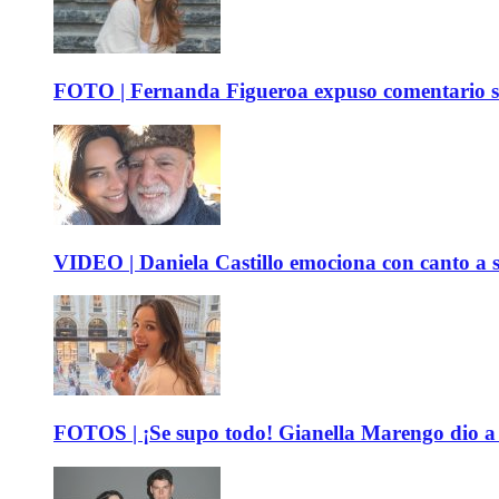
FOTO | Fernanda Figueroa expuso comentario sob
VIDEO | Daniela Castillo emociona con canto a su
FOTOS | ¡Se supo todo! Gianella Marengo dio a c