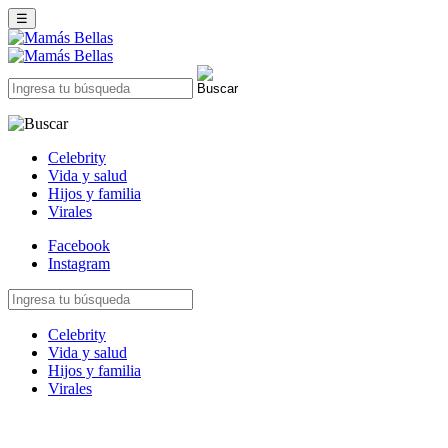
☰
Celebrity
Vida y salud
Hijos y familia
Virales
Facebook
Instagram
Celebrity
Vida y salud
Hijos y familia
Virales