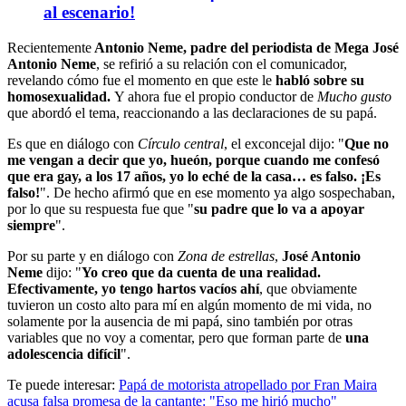
al escenario!
Recientemente
Antonio Neme, padre del periodista de Mega José
Antonio Neme
, se refirió a su relación con el comunicador,
revelando cómo fue el momento en que este le
habló sobre su
homosexualidad.
Y ahora fue el propio conductor de
Mucho gusto
que abordó el tema, reaccionando a las declaraciones de su papá.
Es que en diálogo con
Círculo central
, el exconcejal dijo: "
Que no
me vengan a decir que yo, hueón, porque cuando me confesó
que era gay, a los 17 años, yo lo eché de la casa…
es falso. ¡Es
falso!
". De hecho afirmó que en ese momento ya algo sospechaban,
por lo que su respuesta fue que "
su padre que lo va a apoyar
siempre
".
Por su parte y en diálogo con
Zona de estrellas
,
José Antonio
Neme
dijo: "
Yo creo que da cuenta de una realidad.
Efectivamente, yo tengo hartos vacíos ahí
, que obviamente
tuvieron un costo alto para mí en algún momento de mi vida, no
solamente por la ausencia de mi papá, sino también por otras
variables que no voy a comentar, pero que forman parte de
una
adolescencia difícil
".
Te puede interesar:
Papá de motorista atropellado por Fran Maira
acusa falsa promesa de la cantante: "Eso me hirió mucho"