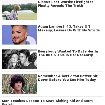
Diana’s Last Words: Firefighter
Finally Reveals The Truth
Adam Lambert, 43, Takes Off
Makeup, Leaves Us With No Words
Everybody Wanted To Date Her In
The 80s & This Is Her Recently
Remember Albert? You Better Sit
Down Before You See Him Today
Man Teaches Lesson To Seat-Kicking Kid And Mom –
Watch!