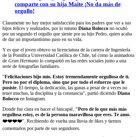
comparte con su hija Maite ¡No da más de
orgullo!
Claramente no hay mejor satisfacción para los padres que ver a sus
hijos felices y realizados, por lo mismo
Diana Bolocco
no ocultó
por un segundo el orgullo que siente por su hijo Pedro, quien acaba
de dar un importantísimo paso en su vida.
Y es que el joven obtuvo su licenciatura de la carrera de Ingeniería
de la Pontifica Universidad Católica de Chile, tal como la animadora
de
Gran Hermano
lo compartió en las redes sociales junto a una
serie de fotografías familiares.
"
Felicitaciones hijo mío. Estoy tremendamente orgullosa de tí.
Pero no por el diploma, sino que por todo el esfuerzo que le
pusiste
. El tiempo, la dedicación, las ganas a pesar de a veces no
tener muchas, la disciplina y la constancia", partió diciendo
Diana
Bolocco
en Instagram.
Donde fue clara en hacer el hincapié,
"Pero de lo que más más
orgullosa estoy, es de la persona maravillosa que eres. Te amo.
❤️❤️❤️❤️
". Recibiendo de vuelta una lluvia de likes y tiernos
comentarios por parte de sus seguidores.