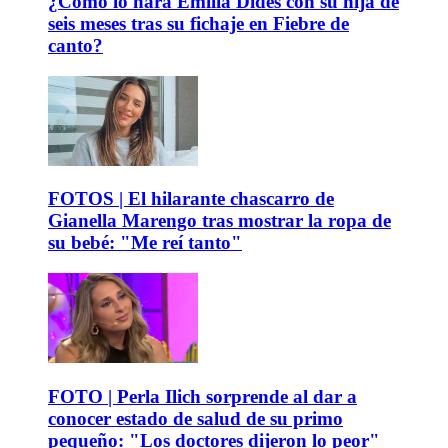
¿Cómo lo hará Emilia Dides con su hija de
seis meses tras su fichaje en Fiebre de
canto?
FOTOS | El hilarante chascarro de
Gianella Marengo tras mostrar la ropa de
su bebé: "Me reí tanto"
FOTO | Perla Ilich sorprende al dar a
conocer estado de salud de su primo
pequeño: "Los doctores dijeron lo peor"