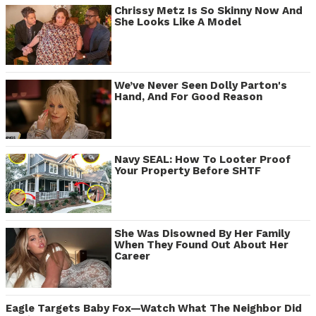
Chrissy Metz Is So Skinny Now And
She Looks Like A Model
We’ve Never Seen Dolly Parton's
Hand, And For Good Reason
Navy SEAL: How To Looter Proof
Your Property Before SHTF
She Was Disowned By Her Family
When They Found Out About Her
Career
Eagle Targets Baby Fox—Watch What The Neighbor Did