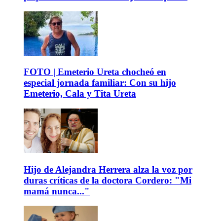
FOTO | Emeterio Ureta chocheó en
especial jornada familiar: Con su hijo
Emeterio, Cala y Tita Ureta
Hijo de Alejandra Herrera alza la voz por
duras críticas de la doctora Cordero: "Mi
mamá nunca..."