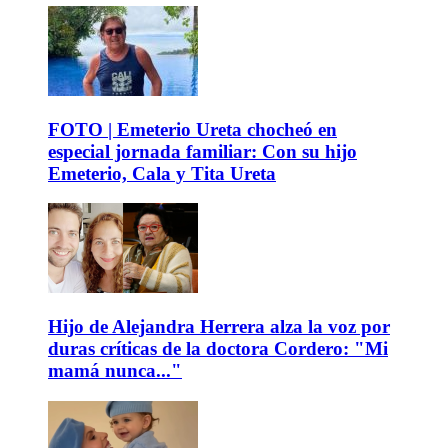
FOTO | Emeterio Ureta chocheó en
especial jornada familiar: Con su hijo
Emeterio, Cala y Tita Ureta
Hijo de Alejandra Herrera alza la voz por
duras críticas de la doctora Cordero: "Mi
mamá nunca..."