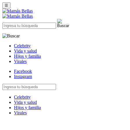
☰
Celebrity
Vida y salud
Hijos y familia
Virales
Facebook
Instagram
Celebrity
Vida y salud
Hijos y familia
Virales