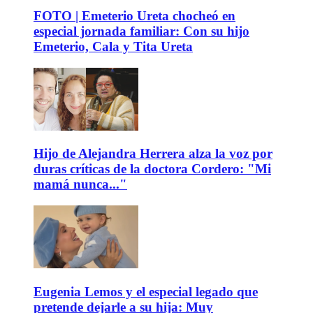
FOTO | Emeterio Ureta chocheó en
especial jornada familiar: Con su hijo
Emeterio, Cala y Tita Ureta
Hijo de Alejandra Herrera alza la voz por
duras críticas de la doctora Cordero: "Mi
mamá nunca..."
Eugenia Lemos y el especial legado que
pretende dejarle a su hija: Muy