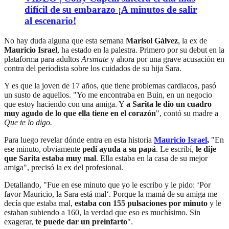
difícil de su embarazo ¡A minutos de salir
al escenario!
No hay duda alguna que esta semana
Marisol Gálvez
, la ex de
Mauricio Israel
, ha estado en la palestra. Primero por su debut en la
plataforma para adultos
Arsmate
y ahora por una grave acusación en
contra del periodista sobre los cuidados de su hija Sara.
Y es que la joven de 17 años, que tiene problemas cardiacos, pasó
un susto de aquellos. "Yo me encontraba en Buin, en un negocio
que estoy haciendo con una amiga. Y
a Sarita le dio un cuadro
muy agudo de lo que ella tiene en el corazón
", contó su madre a
Que te lo digo.
Para luego revelar dónde entra en esta historia
Mauricio Israel
,
"En
ese minuto, obviamente
pedí ayuda a su papá
. Le escribí,
le dije
que Sarita estaba muy mal
. Ella estaba en la casa de su mejor
amiga", precisó la ex del profesional.
Detallando, "Fue en ese minuto que yo le escribo y le pido: ‘Por
favor Mauricio, la Sara está mal‘. Porque la mamá de su amiga me
decía que estaba mal,
estaba con 155 pulsaciones por minuto
y le
estaban subiendo a 160, la verdad que eso es muchísimo. Sin
exagerar,
te puede dar un preinfarto
".