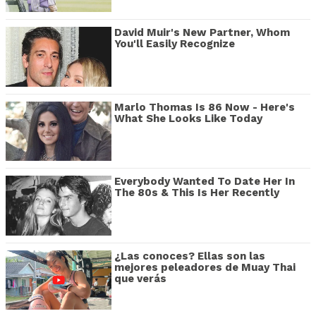
David Muir's New Partner, Whom
You'll Easily Recognize
Marlo Thomas Is 86 Now - Here's
What She Looks Like Today
Everybody Wanted To Date Her In
The 80s & This Is Her Recently
¿Las conoces? Ellas son las
mejores peleadores de Muay Thai
que verás