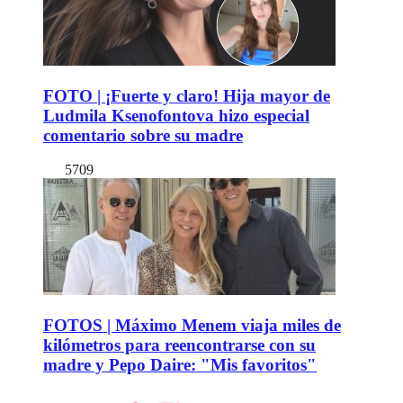
FOTO | ¡Fuerte y claro! Hija mayor de
Ludmila Ksenofontova hizo especial
comentario sobre su madre
5709
FOTOS | Máximo Menem viaja miles de
kilómetros para reencontrarse con su
madre y Pepo Daire: "Mis favoritos"