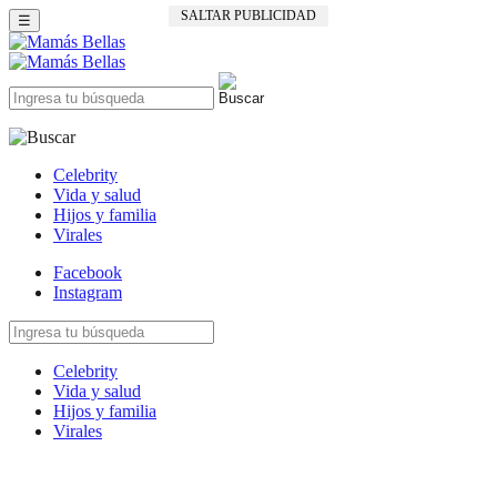
SALTAR PUBLICIDAD
☰
Celebrity
Vida y salud
Hijos y familia
Virales
Facebook
Instagram
Celebrity
Vida y salud
Hijos y familia
Virales