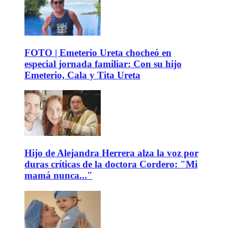
FOTO | Emeterio Ureta chocheó en
especial jornada familiar: Con su hijo
Emeterio, Cala y Tita Ureta
Hijo de Alejandra Herrera alza la voz por
duras críticas de la doctora Cordero: "Mi
mamá nunca..."