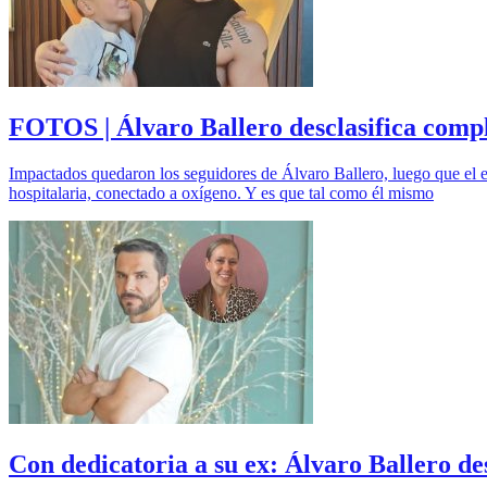
FOTOS | Álvaro Ballero desclasifica compl
Impactados quedaron los seguidores de Álvaro Ballero, luego que el e
hospitalaria, conectado a oxígeno. Y es que tal como él mismo
Con dedicatoria a su ex: Álvaro Ballero d