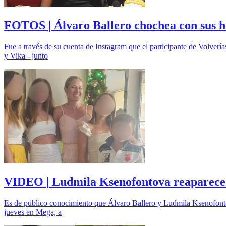
FOTOS | Álvaro Ballero chochea con sus hij
Fue a través de su cuenta de Instagram que el participante de Volverí
y Vika - junto
VIDEO | Ludmila Ksenofontova reaparece en
Es de público conocimiento que Álvaro Ballero y Ludmila Ksenofontova
jueves en Mega, a