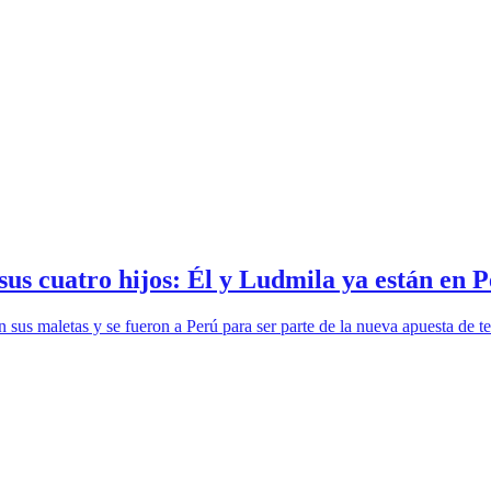
us cuatro hijos: Él y Ludmila ya están en P
us maletas y se fueron a Perú para ser parte de la nueva apuesta de te