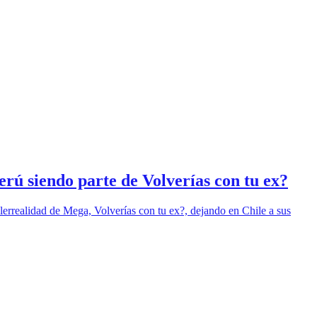
erú siendo parte de Volverías con tu ex?
lerrealidad de Mega, Volverías con tu ex?, dejando en Chile a sus