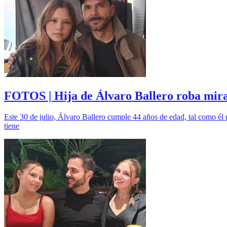
FOTOS | Hija de Álvaro Ballero roba mira
Este 30 de julio, Álvaro Ballero cumple 44 años de edad, tal como él m
tiene