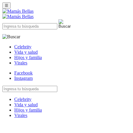
☰
Celebrity
Vida y salud
Hijos y familia
Virales
Facebook
Instagram
Celebrity
Vida y salud
Hijos y familia
Virales