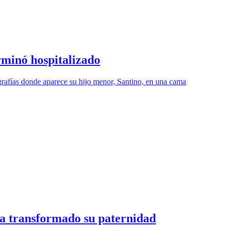
rminó hospitalizado
grafías donde aparece su hijo menor, Santino, en una cama
ha transformado su paternidad