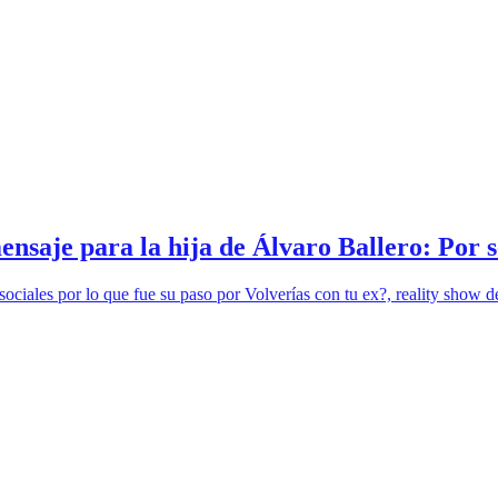
ensaje para la hija de Álvaro Ballero: Por 
ciales por lo que fue su paso por Volverías con tu ex?, reality show de