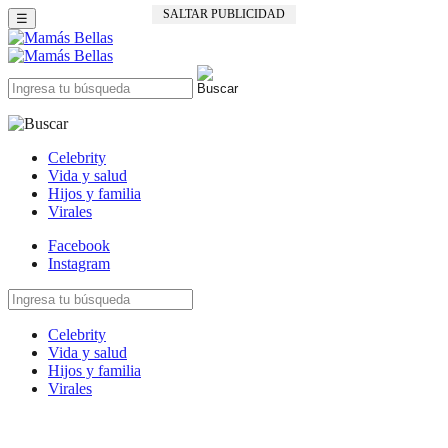
SALTAR PUBLICIDAD
☰
Celebrity
Vida y salud
Hijos y familia
Virales
Facebook
Instagram
Celebrity
Vida y salud
Hijos y familia
Virales