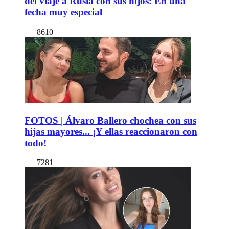
del viaje a Rusia con sus hijos: En una
fecha muy especial
8610
FOTOS | Álvaro Ballero chochea con sus
hijas mayores... ¡Y ellas reaccionaron con
todo!
7281