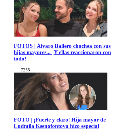
FOTOS | Álvaro Ballero chochea con sus
hijas mayores... ¡Y ellas reaccionaron con
todo!
7255
FOTO | ¡Fuerte y claro! Hija mayor de
Ludmila Ksenofontova hizo especial