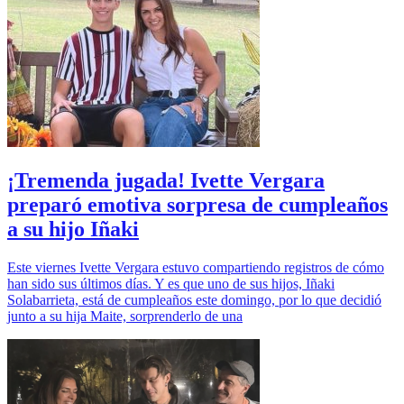
¡Tremenda jugada! Ivette Vergara
preparó emotiva sorpresa de cumpleaños
a su hijo Iñaki
Este viernes Ivette Vergara estuvo compartiendo registros de cómo
han sido sus últimos días. Y es que uno de sus hijos, Iñaki
Solabarrieta, está de cumpleaños este domingo, por lo que decidió
junto a su hija Maite, sorprenderlo de una