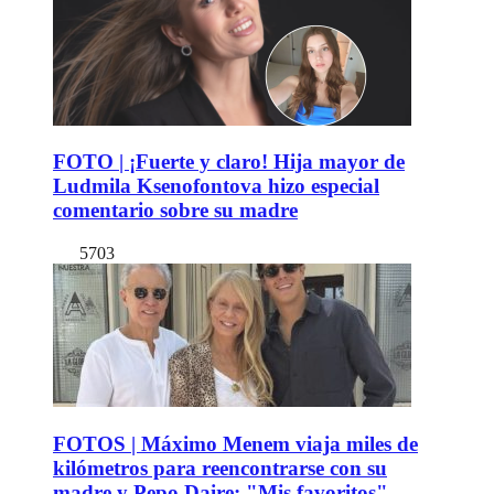
FOTO | ¡Fuerte y claro! Hija mayor de
Ludmila Ksenofontova hizo especial
comentario sobre su madre
5703
FOTOS | Máximo Menem viaja miles de
kilómetros para reencontrarse con su
madre y Pepo Daire: "Mis favoritos"