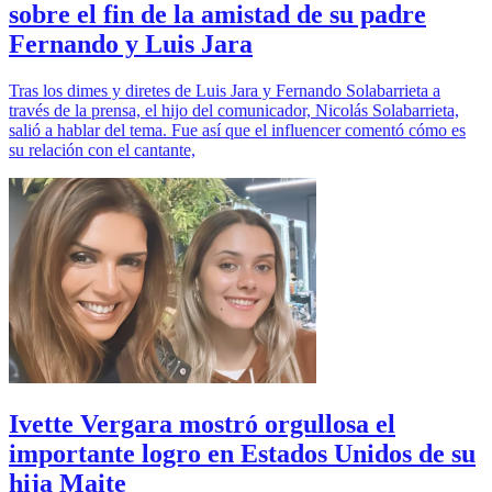
sobre el fin de la amistad de su padre
Fernando y Luis Jara
Tras los dimes y diretes de Luis Jara y Fernando Solabarrieta a
través de la prensa, el hijo del comunicador, Nicolás Solabarrieta,
salió a hablar del tema. Fue así que el influencer comentó cómo es
su relación con el cantante,
Ivette Vergara mostró orgullosa el
importante logro en Estados Unidos de su
hija Maite