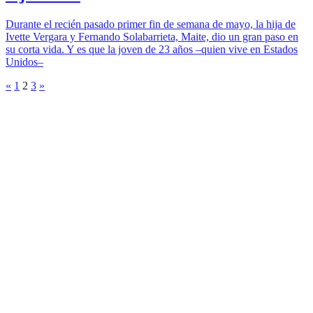
Durante el recién pasado primer fin de semana de mayo, la hija de
Ivette Vergara y Fernando Solabarrieta, Maite, dio un gran paso en
su corta vida. Y es que la joven de 23 años –quien vive en Estados
Unidos–
«
1
2
3
»