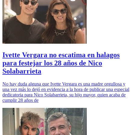
Ivette Vergara no escatima en halagos
para festejar los 28 años de Nico
Solabarrieta
No hay duda alguna que Ivette Vergara es una madre orgullosa y
una vez más lo dejó en evidencia a la hora de publicar una especial
dedicatoria para Nico Solabarrieta, su hijo mayor, quien acaba de
cumplir 28 años de