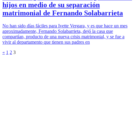
hijos en medio de su separación
matrimonial de Fernando Solabarrieta
No han sido días fáciles para Ivette Vergara, y es que hace un mes
aproximadamente, Fernando Solabarrieta, dejó la casa que
compartían, producto de una nueva crisis matrimonial, y se fue a
vivir al departamento que tienen sus padres en
«
1
2
3