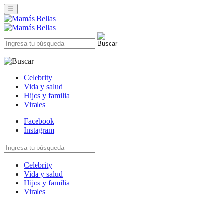
☰
Celebrity
Vida y salud
Hijos y familia
Virales
Facebook
Instagram
Celebrity
Vida y salud
Hijos y familia
Virales