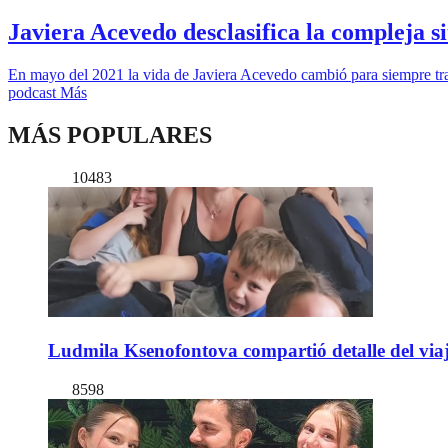
Javiera Acevedo desclasifica la compleja s
En mayo del 2021 la vida de Javiera Acevedo cambió para siempre tras 
podcast Más
MÁS POPULARES
10483
Ludmila Ksenofontova compartió detalle del viaj
8598