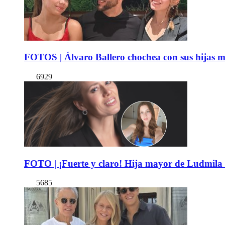
FOTOS | Álvaro Ballero chochea con sus hijas ma
6929
FOTO | ¡Fuerte y claro! Hija mayor de Ludmila 
5685