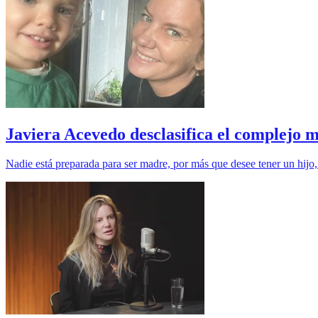
Javiera Acevedo desclasifica el complejo 
Nadie está preparada para ser madre, por más que desee tener un hijo