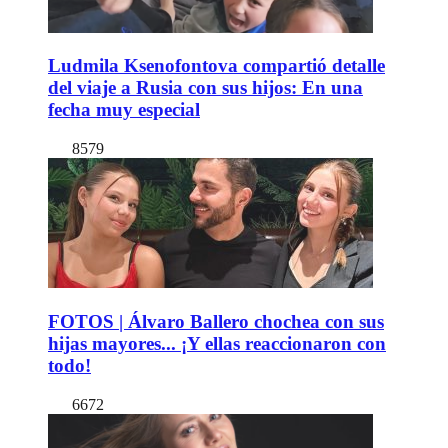
Ludmila Ksenofontova compartió detalle
del viaje a Rusia con sus hijos: En una
fecha muy especial
8579
FOTOS | Álvaro Ballero chochea con sus
hijas mayores... ¡Y ellas reaccionaron con
todo!
6672