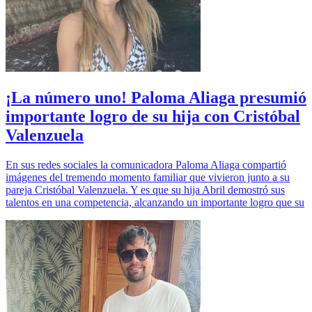
¡La número uno! Paloma Aliaga presumió
importante logro de su hija con Cristóbal
Valenzuela
En sus redes sociales la comunicadora Paloma Aliaga compartió
imágenes del tremendo momento familiar que vivieron junto a su
pareja Cristóbal Valenzuela. Y es que su hija Abril demostró sus
talentos en una competencia, alcanzando un importante logro que su