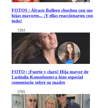
FOTOS | Álvaro Ballero chochea con sus
hijas mayores... ¡Y ellas reaccionaron con
todo!
7293
FOTO | ¡Fuerte y claro! Hija mayor de
Ludmila Ksenofontova hizo especial
comentario sobre su madre
5705