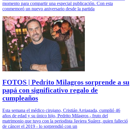
momento para compartir una especial publicación. Con esta
conmemoró un nuevo aniversario desde la partida
FOTOS | Pedrito Milagros sorprende a su
papá con significativo regalo de
cumpleaños
Esta semana el médico cirujano, Cristián Arriagada, cumplió 46
años de edad y su único hijo, Pedrito Milagros - fruto del
matrimonio que tuvo con la periodista Javiera Suárez, quien falleció
de cáncer el 2019 - lo sorprendió con un