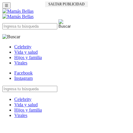
SALTAR PUBLICIDAD
☰
Celebrity
Vida y salud
Hijos y familia
Virales
Facebook
Instagram
Celebrity
Vida y salud
Hijos y familia
Virales