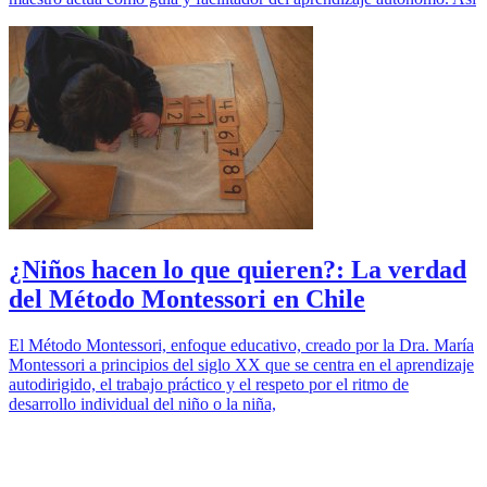
¿Niños hacen lo que quieren?: La verdad
del Método Montessori en Chile
El Método Montessori, enfoque educativo, creado por la Dra. María
Montessori a principios del siglo XX que se centra en el aprendizaje
autodirigido, el trabajo práctico y el respeto por el ritmo de
desarrollo individual del niño o la niña,