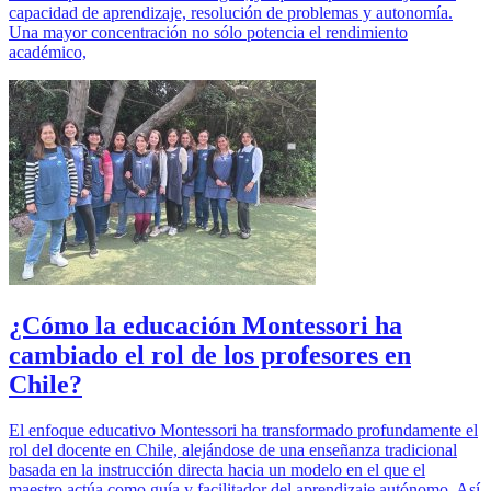
capacidad de aprendizaje, resolución de problemas y autonomía.
Una mayor concentración no sólo potencia el rendimiento
académico,
¿Cómo la educación Montessori ha
cambiado el rol de los profesores en
Chile?
El enfoque educativo Montessori ha transformado profundamente el
rol del docente en Chile, alejándose de una enseñanza tradicional
basada en la instrucción directa hacia un modelo en el que el
maestro actúa como guía y facilitador del aprendizaje autónomo. Así