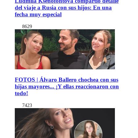
Ludmila Ksenofontova compartió detalle
del viaje a Rusia con sus hijos: En una
fecha muy especial
8629
FOTOS | Álvaro Ballero chochea con sus
hijas mayores... ¡Y ellas reaccionaron con
todo!
7423