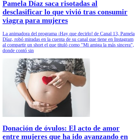
Pamela Díaz saca risotadas al
desclasificar lo que vivió tras consumir
viagra para mujeres
La animadora del programa ¡Hay que decirlo! de Canal 13, Pamela
Díaz, robó miradas en la cuenta de su canal que tiene en Instagram
al compartir un short el que tituló como "Mi amiga la más sincera",
donde contó sin
Donación de óvulos: El acto de amor
entre mujeres que ha ido avanzando en