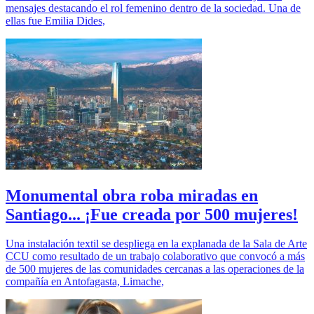
mensajes destacando el rol femenino dentro de la sociedad. Una de
ellas fue Emilia Dides,
Monumental obra roba miradas en
Santiago... ¡Fue creada por 500 mujeres!
Una instalación textil se despliega en la explanada de la Sala de Arte
CCU como resultado de un trabajo colaborativo que convocó a más
de 500 mujeres de las comunidades cercanas a las operaciones de la
compañía en Antofagasta, Limache,