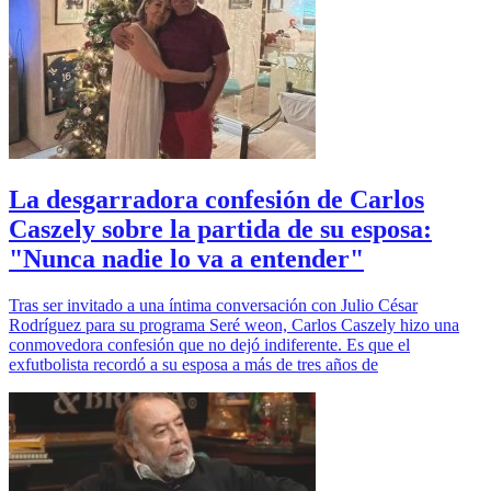
La desgarradora confesión de Carlos
Caszely sobre la partida de su esposa:
"Nunca nadie lo va a entender"
Tras ser invitado a una íntima conversación con Julio César
Rodríguez para su programa Seré weon, Carlos Caszely hizo una
conmovedora confesión que no dejó indiferente. Es que el
exfutbolista recordó a su esposa a más de tres años de