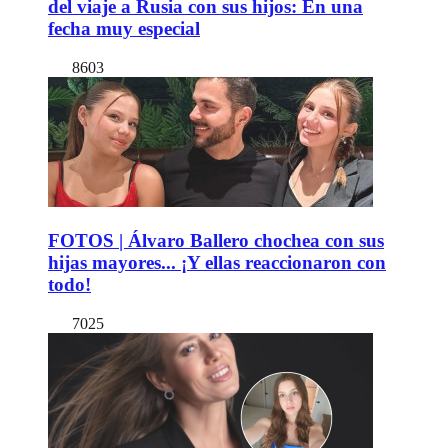
del viaje a Rusia con sus hijos: En una
fecha muy especial
8603
FOTOS | Álvaro Ballero chochea con sus
hijas mayores... ¡Y ellas reaccionaron con
todo!
7025