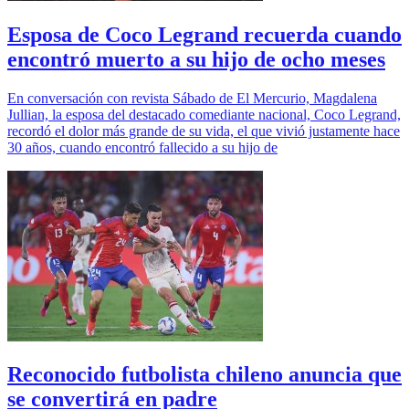
Esposa de Coco Legrand recuerda cuando
encontró muerto a su hijo de ocho meses
En conversación con revista Sábado de El Mercurio, Magdalena
Jullian, la esposa del destacado comediante nacional, Coco Legrand,
recordó el dolor más grande de su vida, el que vivió justamente hace
30 años, cuando encontró fallecido a su hijo de
Reconocido futbolista chileno anuncia que
se convertirá en padre