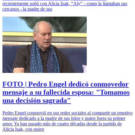
recientemente soñó con Alicia Izak, “Aly“ - como la llamaban sus
cercanos - la madre de sus
FOTO | Pedro Engel dedicó conmovedor
mensaje a su fallecida esposa: "Tomamos
una decisión sagrada"
Pedro Engel conmovió en sus redes sociales al compartir un emotivo
mensaje dedicado a la madre de sus hijos y quien fuera su primer
amor. Ya han pasado más de cuatro décadas desde la partida de
Alicia Isak, con quien