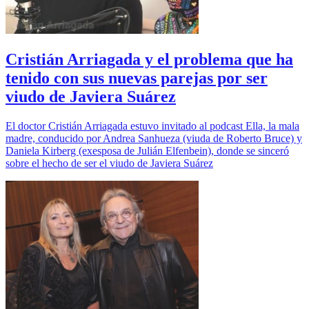
Cristián Arriagada y el problema que ha
tenido con sus nuevas parejas por ser
viudo de Javiera Suárez
El doctor Cristián Arriagada estuvo invitado al podcast Ella, la mala
madre, conducido por Andrea Sanhueza (viuda de Roberto Bruce) y
Daniela Kirberg (exesposa de Julián Elfenbein), donde se sinceró
sobre el hecho de ser el viudo de Javiera Suárez